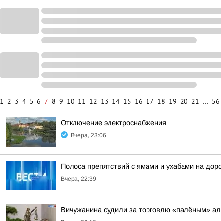
1
2
3
4
5
6
7
8
9
10
11
12
13
14
15
16
17
18
19
20
21
...
56
Отключение электроснабжения
Вчера, 23:06
Полоса препятствий с ямами и ухабами на дор
Вчера, 22:39
Вичужанина судили за торговлю «палёным» ал