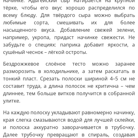
начинке. Адыгейский сыр натирается на крупной
тёрке, чтобы его вкус хорошо распределился по
всему блюду. Для твёрдого сыра можно выбрать
любимые сорта, смешивать их для более
насыщенного вкуса. Добавление свежей зелени,
например, укропа, придаст начинке свежести. Не
забудьте о специях: паприка добавит яркости, а
сушёный чеснок – лёгкой остроты.
Бездрожжевое слоёное тесто можно заранее
разморозить в холодильнике, а затем раскатать в
тонкий пласт. Срезать полоски шириной 4–5 см не
составит труда, а длина полосок не критична – чем
длиннее, тем больше витков получится в собранной
улитке.
На каждую полоску укладывают равномерно начинку,
края слегка смазываются водой для лучшей склейки,
и полоска аккуратно заворачивается в трубочку.
Далее трубочку превращают в спираль, создавая