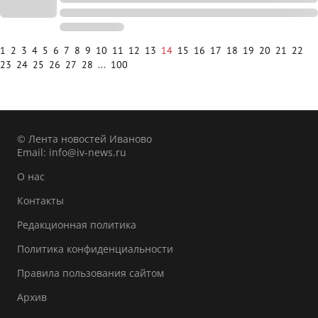
1
2
3
4
5
6
7
8
9
10
11
12
13
14
15
16
17
18
19
20
21
22
23
24
25
26
27
28
...
100
© Лента новостей Иваново
Email:
info@iv-news.ru
О нас
Контакты
Редакционная политика
Политика конфиденциальности
Правила пользования сайтом
Архив