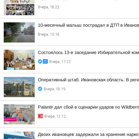
Вчера, 18:22
10-месячный малыш пострадал в ДТП в Ивано
Вчера, 15:18
Состоялось 13-е заседание Избирательной ком
Вчера, 17:22
Оперативный штаб. Ивановская область: В рег
Вчера, 18:19
Palantir дал сбой в сценарии ударов по Wildberr
Вчера, 12:12
Двоих ивановцев задержали за хранение нарко