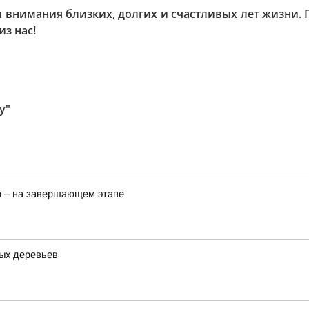
и внимания близких, долгих и счастливых лет жизни. 
з нас!
у"
о – на завершающем этапе
ных деревьев