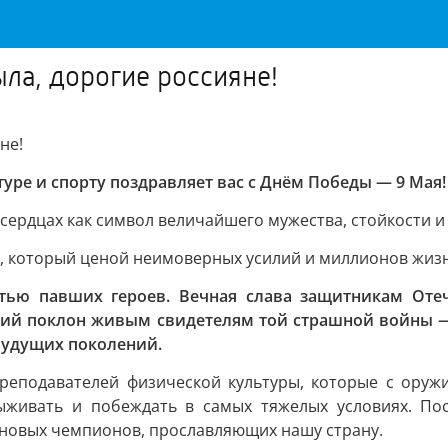
ла, дорогие россияне!
не!
ре и спорту поздравляет вас с Днём Победы — 9 Мая!
сердцах как символ величайшего мужества, стойкости и
да, который ценой неимоверных усилий и миллионов жи
тью павших героев. Вечная слава защитникам Оте
зкий поклон живым свидетелям той страшной войны —
будущих поколений.
реподавателей физической культуры, которые с оруж
выживать и побеждать в самых тяжелых условиях. П
 новых чемпионов, прославляющих нашу страну.