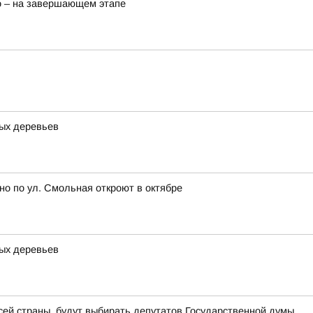
о – на завершающем этапе
ных деревьев
но по ул. Смольная откроют в октябре
ных деревьев
всей страны, будут выбирать депутатов Государственной думы