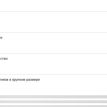
ве
ьство
тиков в крупном размере