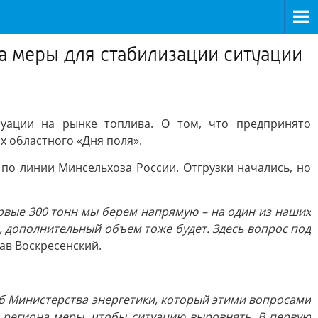
а меры для стабилизации ситуации
уации на рынке топлива. О том, что предпринято
х областного «Дня поля».
по линии Минсельхоза России. Отгрузки начались, но
ервые 300 тонн мы берем напрямую – на один из наших
я, дополнительный объем тоже будет. Здесь вопрос под
ав Воскресенский.
аб Министерства энергетики, который этими вопросами
т региона меры, чтобы ситуацию выровнять. В первую