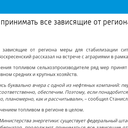
принимать все зависящие от регион
 зависящие от региона меры для стабилизации сит
оскресенский рассказал на встрече с аграриями в рамка
чения топливом сельхозпроизводителе ряд мер принят 
овном средних и крупных хозяйств.
ись буквально вчера с одной из нефтяных компаний: п
, соответственно, обеспечим. Поэтому, если понадобитс
о, планомерно, как и рассчитывали»
, – сообщил Станисл
ечением топливом в регионе в целом.
 Министерства энергетики: существует федеральный шт
л губернатор, продолжают приниматься все зависящие о