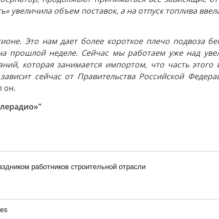
ь» увеличила объем поставок, а на отпуск топлива ввела
гионе. Это нам дает более короткое плечо подвоза бе
на прошлой неделе. Сейчас мы работаем уже над увел
аний, которая занимается импортом, что часть этого 
зависит сейчас от Правительства Российской Федераци
л он.
елерадио»"
аздником работников строительной отрасли
ies