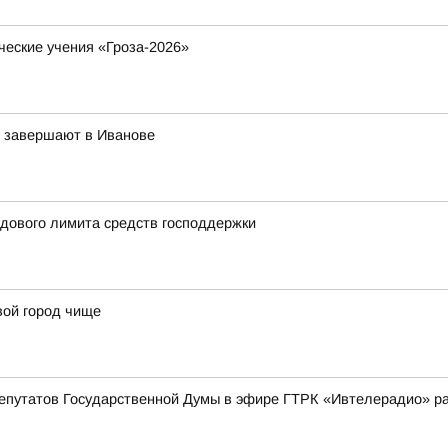
ческие учения «Гроза-2026»
в завершают в Иванове
одового лимита средств господдержки
вой город чище
депутатов Государственной Думы в эфире ГТРК «Ивтелерадио» р