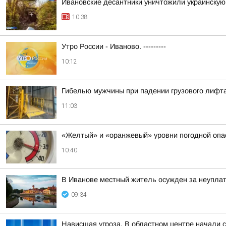
Ивановские десантники уничтожили украинску
10:38
Утро России - Иваново. ---------
10:12
Гибелью мужчины при падении грузового лифта
11:03
«Желтый» и «оранжевый» уровни погодной опа
10:40
В Иванове местный житель осужден за неупла
09:34
Нависшая угроза. В областном центре начали 