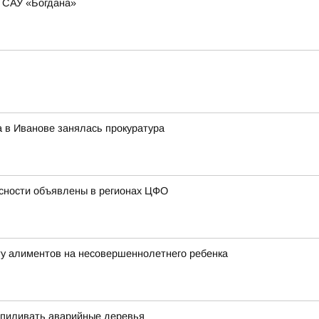
ю САУ «Богдана»
 в Иванове занялась прокуратура
сности объявлены в регионах ЦФО
ту алиментов на несовершеннолетнего ребенка
спиливать аварийные деревья