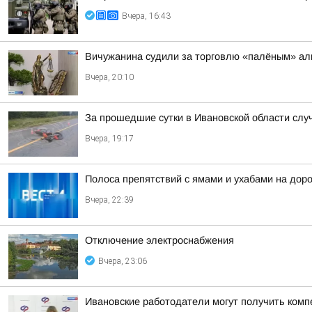
Вчера, 16:43
Вичужанина судили за торговлю «палёным» ал
Вчера, 20:10
За прошедшие сутки в Ивановской области слу
Вчера, 19:17
Полоса препятствий с ямами и ухабами на дор
Вчера, 22:39
Отключение электроснабжения
Вчера, 23:06
Ивановские работодатели могут получить комп