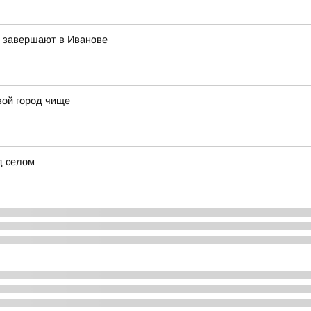
в завершают в Иванове
вой город чище
д селом