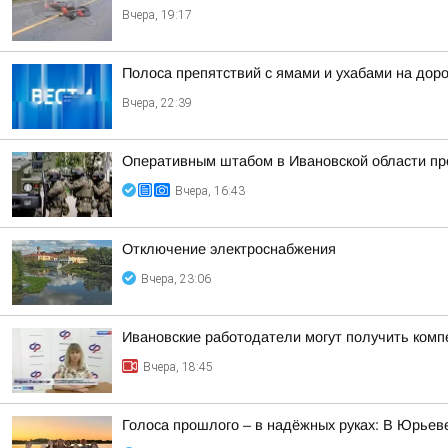
Вчера, 19:17
Полоса препятствий с ямами и ухабами на дор
Вчера, 22:39
Оперативным штабом в Ивановской области про
Вчера, 16:43
Отключение электроснабжения
Вчера, 23:06
Ивановские работодатели могут получить комп
Вчера, 18:45
Голоса прошлого – в надёжных руках: В Юрье