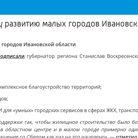
у развитию малых городов Ивановск
 городов Ивановской области
подписали
губернатор региона Станислав Воскресенск
омплексное благоустройство территорий;
ов;
 для «умных» городских сервисов в сферах ЖКХ, транспо
оддержки так, чтобы жилищное строительство было бо
а в областном центре и в малом городе примерно оди
ашение со Сбером как раз на это нацелено», —
отметил