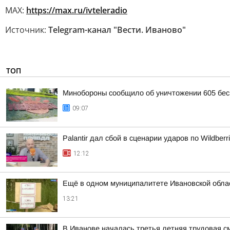
MAX:
https://max.ru/ivteleradio
Источник:
Telegram-канал "Вести. Иваново"
ТОП
Минобороны сообщило об уничтожении 605 бес
09:07
Palantir дал сбой в сценарии ударов по Wildberr
12:12
Ещё в одном муниципалитете Ивановской облас
13:21
В Иванове началась третья летняя трудовая с