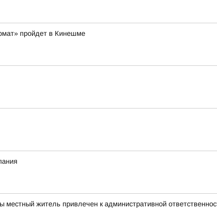
рмат» пройдет в Кинешме
пания
ы местный житель привлечен к административной ответственност