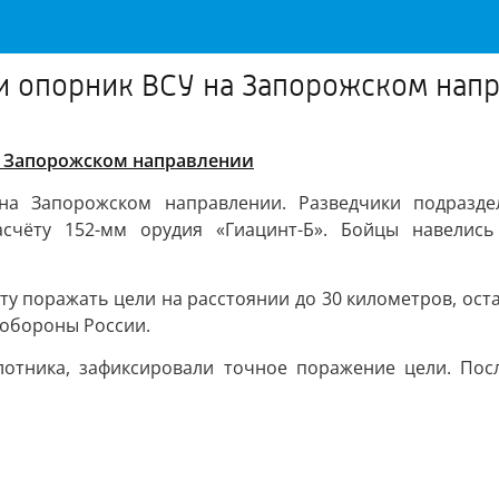
и опорник ВСУ на Запорожском нап
а Запорожском направлении
на Запорожском направлении. Разведчики подразде
асчёту 152-мм орудия «Гиацинт-Б». Бойцы навелись
ту поражать цели на расстоянии до 30 километров, ост
нобороны России.
лотника, зафиксировали точное поражение цели. Пос