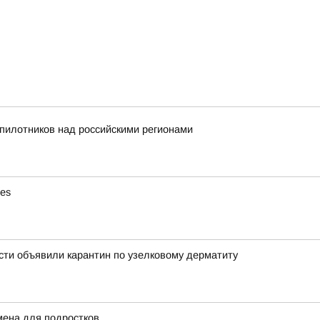
пилотников над российскими регионами
ies
ти объявили карантин по узелковому дерматиту
мена для подростков