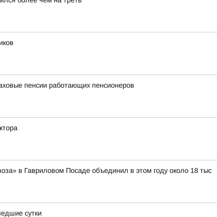
ился более чем на треть
иков
раховые пенсии работающих пенсионеров
ктора
оза» в Гавриловом Посаде объединил в этом году около 18 тыс
шедшие сутки