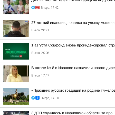
Для 22 тыс. жителей Кохмы тариф на воду сниз
Вчера, 17:42
27-летний ивановец попался на уловку мошенн
Вчера, 20:21
1 августа Соцфонд вновь проиндексировал ст
Вчера, 20:08
В школе № 8 в Иванове назначили нового дире
Вчера, 17:47
«Праздник русских традиций на родине тяжелов
Вчера, 14:10
3 ДТП случилось в Ивановской области за про