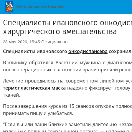
Специалисты ивановского онкодисп
хирургического вмешательства
Официально
28 мая 2026, 15:45
Специалисты ивановского
онкодиспансера
сохранили
В клинику обратился 85летний мужчина с диагнозом
послеоперационных осложнений врачи приняли решен
Лечение проводилось на современном линейном ус
термопластическая маска
надежно фиксирует голову 
тканей.
После завершения курса из 15 сеансов опухоль полно
принимать пищу и улыбаться.
"Если вы или ваши близкие заметили длительно незаж
излечим с полным сохранением органа", — напоминаю