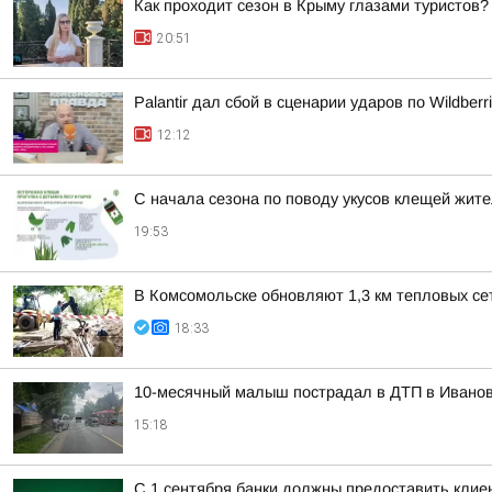
Как проходит сезон в Крыму глазами туристов?
20:51
Palantir дал сбой в сценарии ударов по Wildberr
12:12
С начала сезона по поводу укусов клещей жите
19:53
В Комсомольске обновляют 1,3 км тепловых се
18:33
10-месячный малыш пострадал в ДТП в Ивано
15:18
С 1 сентября банки должны предоставить кли