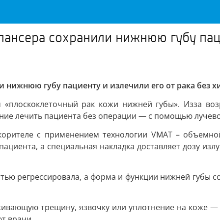
ансера сохранили нижнюю губу пацие
 нижнюю губу пациенту и излечили его от рака без 
 «плоскоклеточный рак кожи нижней губы». Изза воз
ие лечить пациента без операции — с помощью лучево
корителе с применением технологии VMAT – объемной
пациента, а специальная накладка доставляет дозу изл
стью регрессировала, а форма и функции нижней губы с
ивающую трещину, язвочку или уплотнение на коже — н
т врачи.