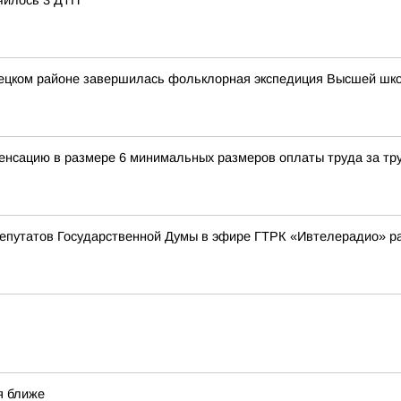
чилось 3 ДТП
вецком районе завершилась фольклорная экспедиция Высшей шк
енсацию в размере 6 минимальных размеров оплаты труда за тр
депутатов Государственной Думы в эфире ГТРК «Ивтелерадио» р
я ближе