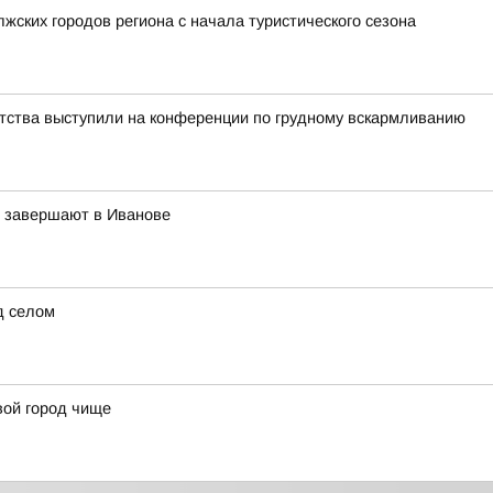
жских городов региона с начала туристического сезона
тства выступили на конференции по грудному вскармливанию
в завершают в Иванове
д селом
вой город чище