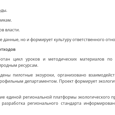
оды.
никам.
в власти.
е данные, но и формирует культуру ответственного от
отходов
ботан цикл уроков и методических материалов по с
иродным ресурсам.
едены пилотные экоуроки, организовано взаимодейс
рофильным департаментом. Проект формирует экологич
ание единой региональной платформы экологического 
 разработка регионального стандарта информирован