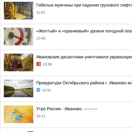
Гибелью мужчины при падении грузового лифта
11:03
«Желтый» и «оранжевый» уровни погодной опа
10:40
Ивановские десантники уничтожили украинску
10:38
Прокуратура Октябрьского района г. Иваново к
10:31
Утро России - Иваново. ---------
10:12