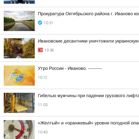
Прокуратура Октябрьского района г. Иваново к
10:31
Ивановские десантники уничтожили украинску
10:38
Утро России - Иваново. ---------
10:12
Гибелью мужчины при падении грузового лифта
11:03
«Желтый» и «оранжевый» уровни погодной опа
10:40