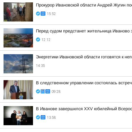
Прокурор Ивановской области Андрей Жугин по
15:52
Перед судом предстанет жительница Иваново з
12:12
Энергетики Ивановской области готовятся к не
14:35
В следственном управлении состоялась встре
09:28
В Иванове завершился XXV юбилейный Всеросс
13:58