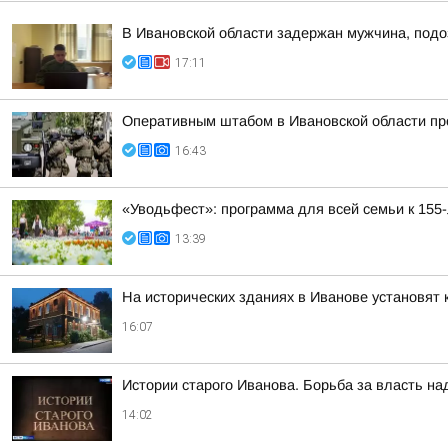
В Ивановской области задержан мужчина, подо
17:11
Оперативным штабом в Ивановской области про
16:43
«Уводьфест»: программа для всей семьи к 155
13:39
На исторических зданиях в Иванове установят 
16:07
Истории старого Иванова. Борьба за власть на
14:02