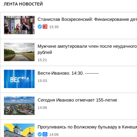
ЛЕНТА НОВОСТЕЙ
Станислав Воскресенский: Финансирование детск
15:30
Мужчине ампутировали член после неудачного 
рублей
15:21
Вести-Иваново. 14:30. ---------
15:03
Сегодня Иваново отмечает 155-летие
14:06
Прогуливаясь по Волжскому бульвару в Кинешм
14:06