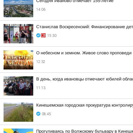
Сегодня Иваново отмечает 155-летие
14:06
Станислав Воскресенский: Финансирование детск
15:30
О небесном и земном. Живое слово проповеди
12:32
В день, когда ивановцы отмечают юбилей обла
11:13
Кинешемская городская прокуратура контролир
08:45
Прогуливаясь по Волжскому бульвару в Кинешм