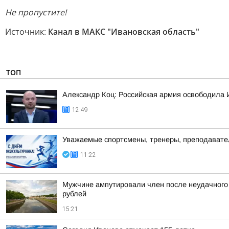
Не пропустите!
Источник:
Канал в МАКС "Ивановская область"
ТОП
Александр Коц: Российская армия освободила 
12:49
Уважаемые спортсмены, тренеры, преподаватели
11:22
Мужчине ампутировали член после неудачного 
рублей
15:21