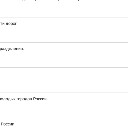
-ти дорог
дразделения:
 молодых городов России
 России