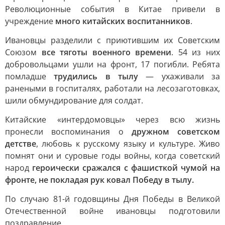
Революционные события в Китае привели в
учреждение
много китайских воспитанников
.
Ивановцы разделили с приютившим их Советским
Союзом
все тяготы военного времени
. 54 из них
добровольцами ушли на фронт, 17 погибли. Ребята
помладше
трудились в тылу
— ухаживали за
ранеными в госпиталях, работали на лесозаготовках,
шили обмундирование для солдат.
Китайские «интердомовцы» через всю жизнь
пронесли воспоминания о
дружном советском
детстве
, любовь к русскому языку и культуре. Живо
помнят они и суровые годы войны, когда советский
народ
героически сражался с фашисткой чумой на
фронте, не покладая рук ковал Победу в тылу.
По случаю 81-й годовщины Дня Победы в Великой
Отечественной войне ивановцы подготовили
поздравление.