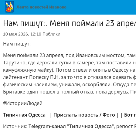
Нам пишут:. Меня поймали 23 апре
Паблики
10 мая 2026, 12:19
Нам пишут:
Меня поймали 23 апреля, под Ивановским мостом, там 
Тарутино, где держали сутки в камере, там поставили
камуфляжную майку). Потом отвезли опять в Одессу на
лейтенант Попеску П.Н. за то что я отказался одевать
физическим насилием, унижали, оскорбляли. Откуда п
Бритавке один пошел в полный отказ, пока держусь. Пи
#ИсторииЛюдей
Типичная Одесса
||
Прислать новость / Фото
| |
Бот 
Источник:
Telegram-канал "Типичная Одесса"
, репост