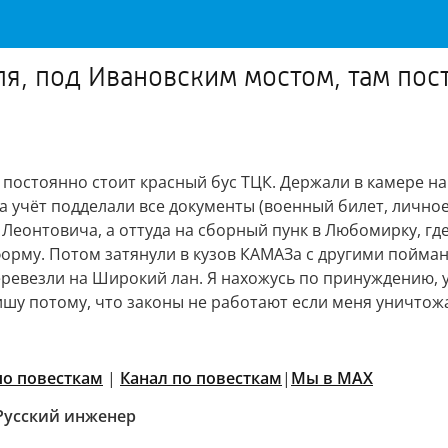
ля, под Ивановским мостом, там пос
постоянно стоит красный бус ТЦК. Держали в камере на
 на учёт подделали все документы (военный билет, личн
 Леонтовича, а оттуда на сборный пунк в Любомирку, гд
 форму. Потом затянули в кузов КАМАЗа с другими пойма
еревезли на Широкий лан. Я нахожусь по принуждению, у
шу потому, что законы не работают если меня уничтожат
по повесткам
|
Канал по повесткам
|
Мы в MAX
Русский инженер