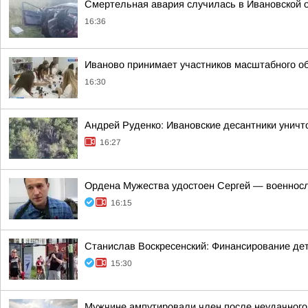
Смертельная авария случилась в Ивановской 
16:36
Иваново принимает участников масштабного о
16:30
Андрей Руденко: Ивановские десантники унич
16:27
Ордена Мужества удостоен Сергей — военносл
16:15
Станислав Воскресенский: Финансирование детск
15:30
Мужчине ампутировали член после неудачного 