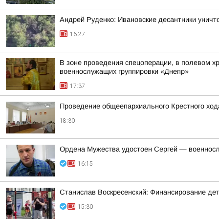
Андрей Руденко: Ивановские десантники унич
16:27
В зоне проведения спецоперации, в полевом х
военнослужащих группировки «Днепр»
17:37
Проведение общеепархиального Крестного ход
18:30
Ордена Мужества удостоен Сергей — военносл
16:15
Станислав Воскресенский: Финансирование детск
15:30