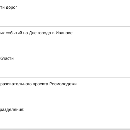
-ти дорог
х событий на Дне города в Иванове
области
бразовательного проекта Росмолодежи
дразделения: