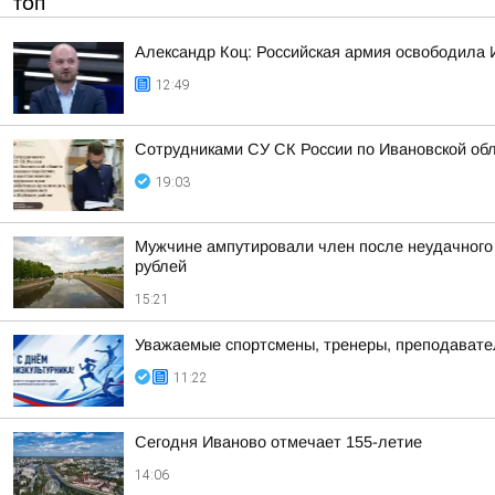
ТОП
Александр Коц: Российская армия освободила 
12:49
Сотрудниками СУ СК России по Ивановской обл
19:03
Мужчине ампутировали член после неудачного 
рублей
15:21
Уважаемые спортсмены, тренеры, преподаватели
11:22
Сегодня Иваново отмечает 155-летие
14:06