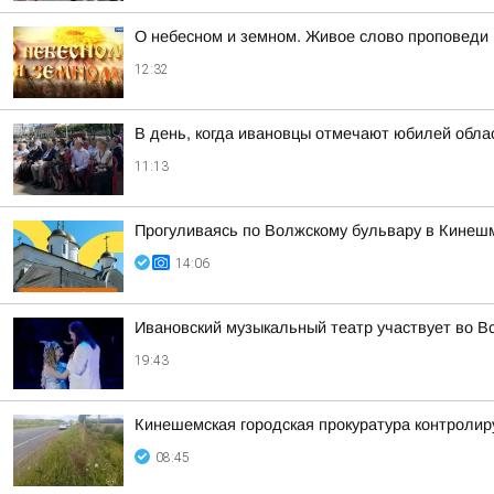
О небесном и земном. Живое слово проповеди
12:32
В день, когда ивановцы отмечают юбилей обла
11:13
Прогуливаясь по Волжскому бульвару в Кинешм
14:06
Ивановский музыкальный театр участвует во В
19:43
Кинешемская городская прокуратура контролир
08:45