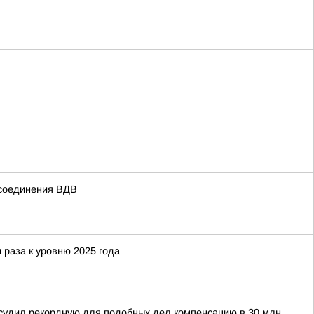
 соединения ВДВ
 раза к уровню 2025 года
тсудил рекордную для подобных дел компенсацию в 30 млн