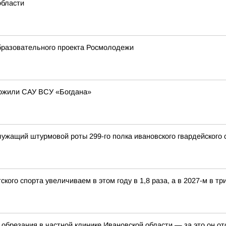
области
бразовательного проекта Росмолодежи
тожили САУ ВСУ «Богдана»
ужащий штурмовой роты 299-го полка ивановского гвардейского
ого спорта увеличиваем в этом году в 1,8 раза, а в 2027-м в три
обрезания в частной клинике Ивановской области — за это он о