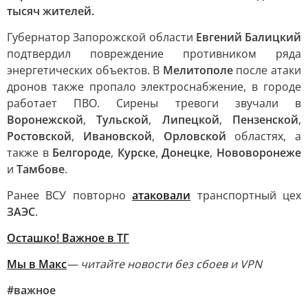
тысяч жителей.
Губернатор Запорожской области
Евгений Балицкий
подтвердил повреждение противником ряда
энергетических объектов. В
Мелитополе
после атаки
дронов также пропало электроснабжение, в городе
работает ПВО. Сирены тревоги звучали в
Воронежской
,
Тульской
,
Липецкой
,
Пензенской
,
Ростовской
,
Ивановской
,
Орловской
областях, а
также в
Белгороде
,
Курске
,
Донецке
,
Нововоронеже
и
Тамбове
.
Ранее ВСУ повторно
атаковали
транспортный цех
ЗАЭС
.
Осташко! Важное в ТГ
Мы в Макс
— читайте новости без сбоев и VPN
#важное