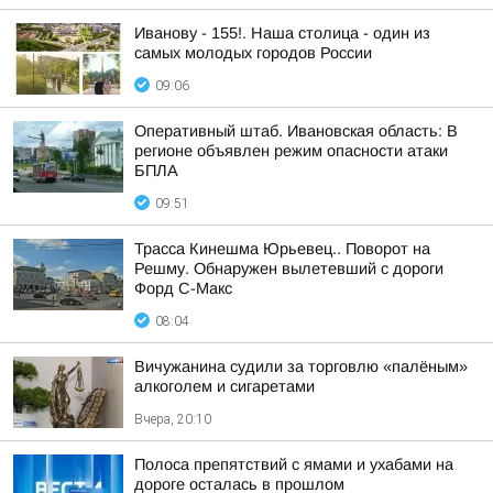
Иванову - 155!. Наша столица - один из
самых молодых городов России
09:06
Оперативный штаб. Ивановская область: В
регионе объявлен режим опасности атаки
БПЛА
09:51
Трасса Кинешма Юрьевец.. Поворот на
Решму. Обнаружен вылетевший с дороги
Форд С-Макс
08:04
Вичужанина судили за торговлю «палёным»
алкоголем и сигаретами
Вчера, 20:10
Полоса препятствий с ямами и ухабами на
дороге осталась в прошлом