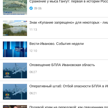
Сражение у мыса Гангут: первая в истории Рос
09:06
Знак «Купание запрещено» для некоторых - л
11:13
Вести-Иваново. События недели
12:10
Оповещение БПЛА Ивановская область
06:27
Оперативный штаб: Отбой опасности БПЛА в И
06:21
Полевой храм на передовой: как священники п