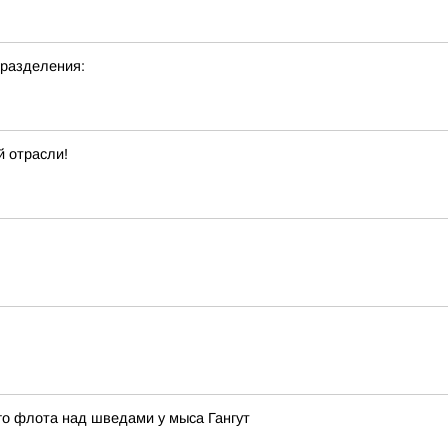
дразделения:
 отрасли!
ого флота над шведами у мыса Гангут