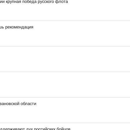
сии крупная победа русского флота
ишь рекомендация
вановской области
оддерживают дух российских бойцов