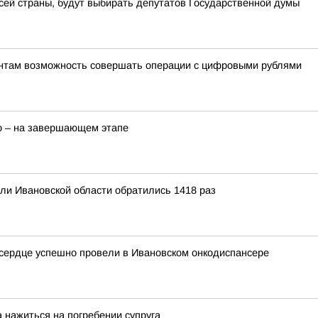
всей страны, будут выбирать депутатов Государственной думы
ентам возможность совершать операции с цифровыми рублями
о – на завершающем этапе
ели Ивановской области обратились 1418 раз
 сердце успешно провели в Ивановском онкодиспансере
 нажиться на погребении супруга