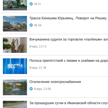
09:51
Трасса Кинешма Юрьевец.. Поворот на Решму.
08:04
Вичужанина судили за торговлю «палёным» ал
Вчера, 20:10
Полоса препятствий с ямами и ухабами на дор
Вчера, 22:39
Отключение электроснабжения
Вчера, 23:06
За прошедшие сутки в Ивановской области слу