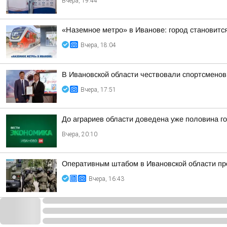
Вчера, 19:44
«Наземное метро» в Иванове: город становитс
Вчера, 18:04
В Ивановской области чествовали спортсменов
Вчера, 17:51
До аграриев области доведена уже половина г
Вчера, 20:10
Оперативным штабом в Ивановской области про
Вчера, 16:43