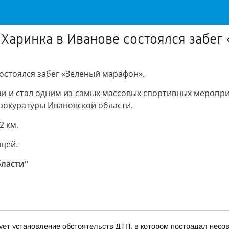
е Харинка в Иванове состоялся забе
 состоялся забег «Зеленый марафон».
и и стал одним из самых массовых спортивных мероприя
прокуратуры Ивановской области.
2 км.
цей.
бласти"
ует установление обстоятельств ДТП, в котором пострадал нес