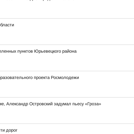
области
селенных пунктов Юрьевецкого района
бразовательного проекта Росмолодежи
е, Александр Островский задумал пьесу «Гроза»
-ти дорог